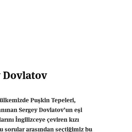
Kitap
arama
y Dovlatov
 ülkemizde Puşkin Tepeleri,
tanınan Sergey Dovlatov’un eşi
rını İngilizceye çeviren kızı
u sorular arasından seçtiğimiz bu