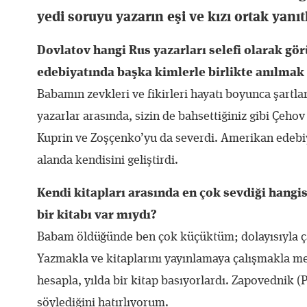
yedi soruyu yazarın eşi ve kızı ortak yanıt
Dovlatov hangi Rus yazarları selefi olarak gö
edebiyatında başka kimlerle birlikte anılmak 
Babamın zevkleri ve fikirleri hayatı boyunca şartlar
yazarlar arasında, sizin de bahsettiğiniz gibi Çeho
Kuprin ve Zoşçenko’yu da severdi. Amerikan edebiy
alanda kendisini geliştirdi.
Kendi kitapları arasında en çok sevdiği hangis
bir kitabı var mıydı?
Babam öldüğünde ben çok küçüktüm; dolayısıyla ç
Yazmakla ve kitaplarını yayınlamaya çalışmakla me
hesapla, yılda bir kitap basıyorlardı. Zapovednik (
söylediğini hatırlıyorum.