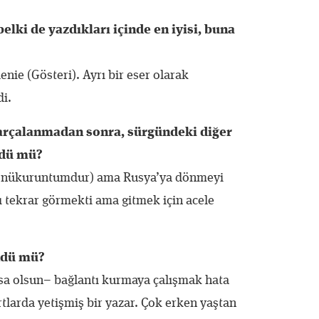
elki de yazdıkları içinde en iyisi, buna
ie (Gösteri). Ayrı bir eser olarak
di.
arçalanmadan sonra, sürgündeki diğer
ndü mü?
hüsnükuruntumdur) ama Rusya’ya dönmeyi
ı tekrar görmekti ama gitmek için acele
ündü mü?
rsa olsun– bağlantı kurmaya çalışmak hata
tlarda yetişmiş bir yazar. Çok erken yaştan