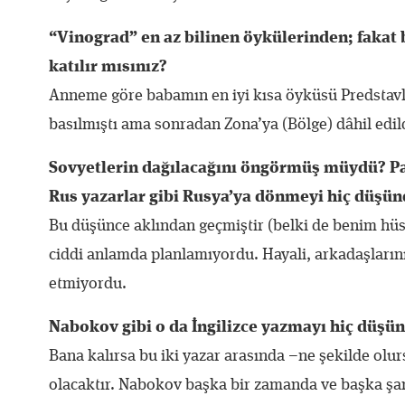
“Vinograd” en az bilinen öykülerinden; fakat b
katılır mısınız?
Anneme göre babamın en iyi kısa öyküsü Predstavlen
basılmıştı ama sonradan Zona’ya (Bölge) dâhil edil
Sovyetlerin dağılacağını öngörmüş müydü? P
Rus yazarlar gibi Rusya’ya dönmeyi hiç düşü
Bu düşünce aklından geçmiştir (belki de benim 
ciddi anlamda planlamıyordu. Hayali, arkadaşların
etmiyordu.
Nabokov gibi o da İngilizce yazmayı hiç düş
Bana kalırsa bu iki yazar arasında –ne şekilde olu
olacaktır. Nabokov başka bir zamanda ve başka şar